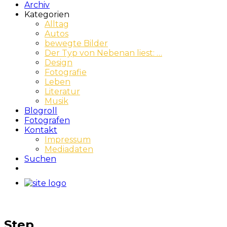
Archiv
Kategorien
Alltag
Autos
bewegte Bilder
Der Typ von Nebenan liest: …
Design
Fotografie
Leben
Literatur
Musik
Blogroll
Fotografen
Kontakt
Impressum
Mediadaten
Suchen
Step