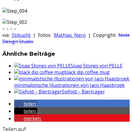
– – – –
via:
Stilsucht
| Fotos:
Mathias Nero
| Copyright:
Note
Design Studio
Ähnliche Beiträge
Soap Stones von PELLE
black dip coffee mug
minimalistische Illustrationen von Jaco Haasbroek
Sixfold – Bierträger
teilen
teilen
merken
Teilen auf: