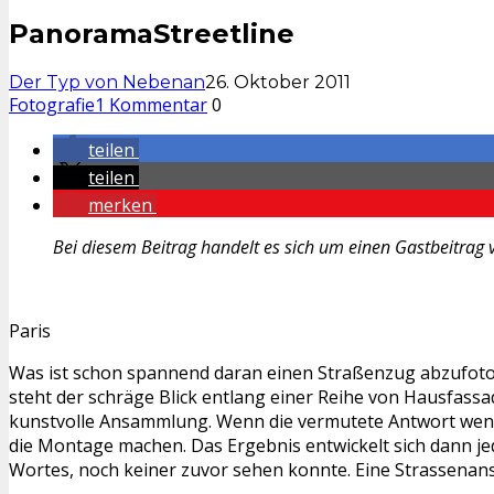
PanoramaStreetline
Der Typ von Nebenan
26. Oktober 2011
Fotografie
1 Kommentar
0
teilen
teilen
merken
Bei diesem Beitrag handelt es sich um einen Gastbeitrag 
Paris
Was ist schon spannend daran einen Straßenzug abzufotogr
steht der schräge Blick entlang einer Reihe von Hausfassa
kunstvolle Ansammlung. Wenn die vermutete Antwort wenigs
die Montage machen. Das Ergebnis entwickelt sich dann je
Wortes, noch keiner zuvor sehen konnte. Eine Strassenansi