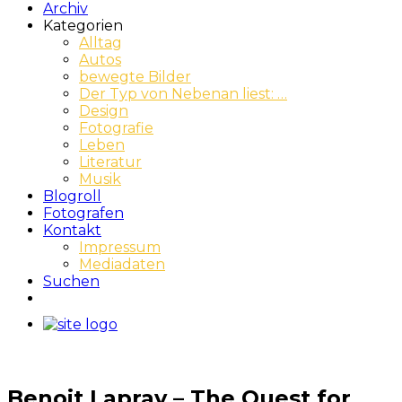
Archiv
Kategorien
Alltag
Autos
bewegte Bilder
Der Typ von Nebenan liest: …
Design
Fotografie
Leben
Literatur
Musik
Blogroll
Fotografen
Kontakt
Impressum
Mediadaten
Suchen
Benoit Lapray – The Quest for