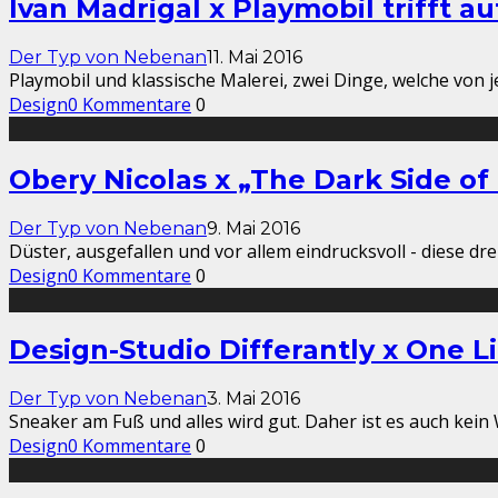
Ivan Madrigal x Playmobil trifft a
Der Typ von Nebenan
11. Mai 2016
Playmobil und klassische Malerei, zwei Dinge, welche von
Design
0 Kommentare
0
Obery Nicolas x „The Dark Side o
Der Typ von Nebenan
9. Mai 2016
Düster, ausgefallen und vor allem eindrucksvoll - diese dr
Design
0 Kommentare
0
Design-Studio Differantly x One L
Der Typ von Nebenan
3. Mai 2016
Sneaker am Fuß und alles wird gut. Daher ist es auch kei
Design
0 Kommentare
0