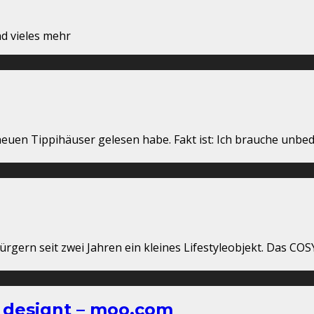
d vieles mehr
 neuen Tippihäuser gelesen habe. Fakt ist: Ich brauche unbe
rgern seit zwei Jahren ein kleines Lifestyleobjekt. Das CO
h designt – moo.com