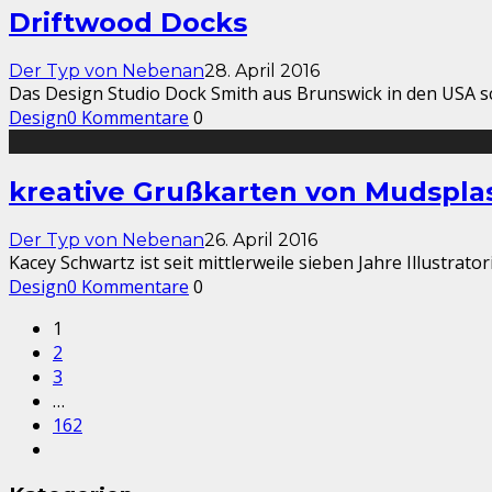
Driftwood Docks
Der Typ von Nebenan
28. April 2016
Das Design Studio Dock Smith aus Brunswick in den USA sch
Design
0 Kommentare
0
kreative Grußkarten von Mudspla
Der Typ von Nebenan
26. April 2016
Kacey Schwartz ist seit mittlerweile sieben Jahre Illustrat
Design
0 Kommentare
0
1
2
3
…
162