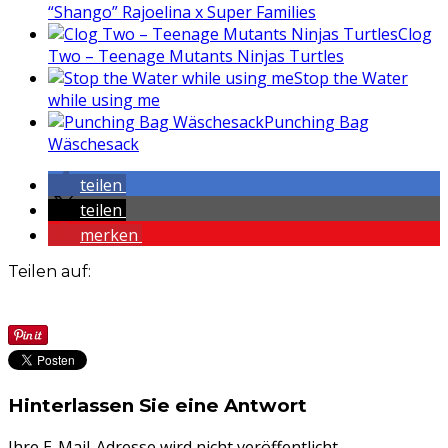
“Shango” Rajoelina x Super Families
Clog
Two – Teenage Mutants Ninjas Turtles
Stop the Water
while using me
Punching Bag
Wäschesack
teilen
teilen
merken
Teilen auf:
Hinterlassen Sie eine Antwort
Ihre E-Mail-Adresse wird nicht veröffentlicht.