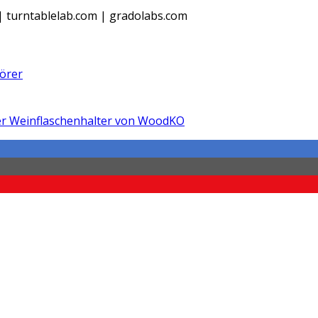
| turntablelab.com | gradolabs.com
örer
her Weinflaschenhalter von WoodKO