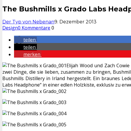
The Bushmills x Grado Labs Hea
Der Typ von Nebenan
9. Dezember 2013
Design
0 Kommentare
0
teilen
teilen
merken
Elijah Wood und Zach Cowie 
zwei Dinge, die sie lieben, zusammen zu bringen, Bushmi
Bushmills Distillery in Irland hergestellt. Ein braunes L
Labs Headphone“ in einer edlen Holzkiste, exklusiv zu er
– – – –