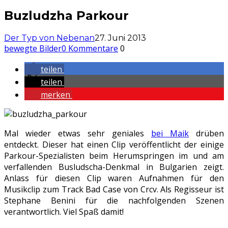
Buzludzha Parkour
Der Typ von Nebenan
27. Juni 2013
bewegte Bilder
0 Kommentare
0
teilen
teilen
merken
Mal wieder etwas sehr geniales
bei Maik
drüben
entdeckt. Dieser hat einen Clip veröffentlicht der einige
Parkour-Spezialisten beim Herumspringen im und am
verfallenden Busludscha-Denkmal in Bulgarien zeigt.
Anlass für diesen Clip waren Aufnahmen für den
Musikclip zum Track Bad Case von Crcv. Als Regisseur ist
Stephane Benini für die nachfolgenden Szenen
verantwortlich. Viel Spaß damit!