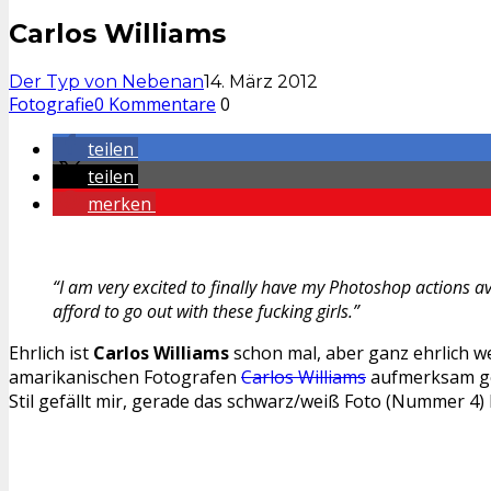
Carlos Williams
Der Typ von Nebenan
14. März 2012
Fotografie
0 Kommentare
0
teilen
teilen
merken
“I am very excited to finally have my Photoshop actions av
afford to go out with these fucking girls.”
Ehrlich ist
Carlos Williams
schon mal, aber ganz ehrlich w
amarikanischen Fotografen
Carlos Williams
aufmerksam gem
Stil gefällt mir, gerade das schwarz/weiß Foto (Nummer 4)