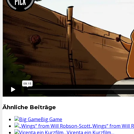
Ähnliche Beiträge
Big Game
„Wings“ from Will 
Vicenta ein Kurzfilm…