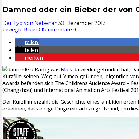
Damned oder ein Bieber der von
Der Typ von Nebenan
30. Dezember 2013
bewegte Bilder
0 Kommentare
0
teilen
teilen
merken
Großartig was
Maik
da wieder gefunden hat, Dam
Kurzfilm seinen Weg auf Vimeo gefunden, eigentlich ve
Awards befanden sich The Childrens Audience Award – Fest 
(Changzhou) und International Animation Arts Festival 20
Der Kurzfilm erzählt die Geschichte eines ambitionierte
erkennen, dass einige Dinge einfach zu groß sind, um die