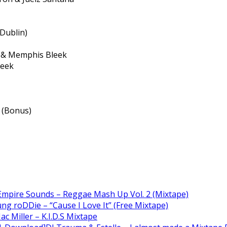
 Dublin)
a & Memphis Bleek
leek
s (Bonus)
Empire Sounds – Reggae Mash Up Vol. 2 (Mixtape)
ng roDDie – “Cause I Love It” (Free Mixtape)
c Miller – K.I.D.S Mixtape