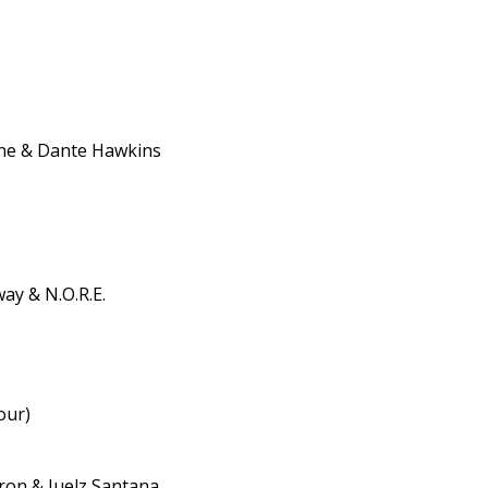
ayne & Dante Hawkins
way & N.O.R.E.
our)
ron & Juelz Santana