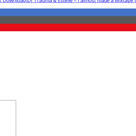
DJ Trauma & Estelle – I almost made a Mixtape 