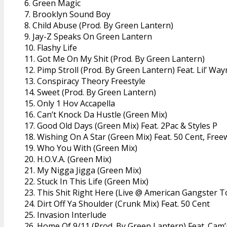
6. Green Magic
7. Brooklyn Sound Boy
8. Child Abuse (Prod. By Green Lantern)
9. Jay-Z Speaks On Green Lantern
10. Flashy Life
11. Got Me On My Shit (Prod. By Green Lantern)
12. Pimp Stroll (Prod. By Green Lantern) Feat. Lil’ W
13. Conspiracy Theory Freestyle
14. Sweet (Prod. By Green Lantern)
15. Only 1 Hov Accapella
16. Can’t Knock Da Hustle (Green Mix)
17. Good Old Days (Green Mix) Feat. 2Pac & Styles P
18. Wishing On A Star (Green Mix) Feat. 50 Cent, Free
19. Who You With (Green Mix)
20. H.O.V.A. (Green Mix)
21. My Nigga Jigga (Green Mix)
22. Stuck In This Life (Green Mix)
23. This Shit Right Here (Live @ American Gangster T
24. Dirt Off Ya Shoulder (Crunk Mix) Feat. 50 Cent
25. Invasion Interlude
26. Home Of 9/11 (Prod. By Green Lantern) Feat. Cam’