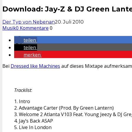
Download: Jay-Z & DJ Green Lanter
Der Typ von Nebenan
20. Juli 2010
Musik
0 Kommentare
0
teilen
teilen
merken
Bei
Dressed like Machines
auf dieses Mixtape aufmerksam 
Tracklist
:
1. Intro
2. Advantage Carter (Prod. By Green Lantern)
3. Welcome 2 Atlanta V103 Feat. Young Jeezy & DJ Gre
4. Jay’s Back ASAP
5. Live In London