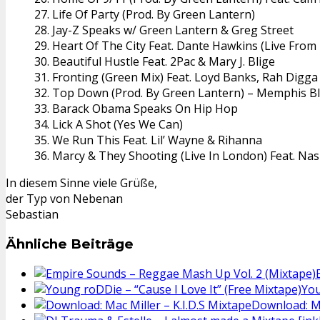
27. Life Of Party (Prod. By Green Lantern)
28. Jay-Z Speaks w/ Green Lantern & Greg Street
29. Heart Of The City Feat. Dante Hawkins (Live From
30. Beautiful Hustle Feat. 2Pac & Mary J. Blige
31. Fronting (Green Mix) Feat. Loyd Banks, Rah Digg
32. Top Down (Prod. By Green Lantern) – Memphis B
33. Barack Obama Speaks On Hip Hop
34. Lick A Shot (Yes We Can)
35. We Run This Feat. Lil’ Wayne & Rihanna
36. Marcy & They Shooting (Live In London) Feat. Na
In diesem Sinne viele Grüße,
der Typ von Nebenan
Sebastian
Ähnliche Beiträge
You
Download: Ma