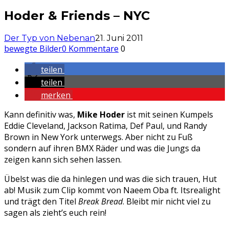
Hoder & Friends – NYC
Der Typ von Nebenan
21. Juni 2011
bewegte Bilder
0 Kommentare
0
teilen
teilen
merken
Kann definitiv was,
Mike Hoder
ist mit seinen Kumpels
Eddie Cleveland, Jackson Ratima, Def Paul, und Randy
Brown in New York unterwegs. Aber nicht zu Fuß
sondern auf ihren BMX Räder und was die Jungs da
zeigen kann sich sehen lassen.
Übelst was die da hinlegen und was die sich trauen, Hut
ab! Musik zum Clip kommt von Naeem Oba ft. Itsrealight
und trägt den Titel
Break Bread
. Bleibt mir nicht viel zu
sagen als zieht’s euch rein!