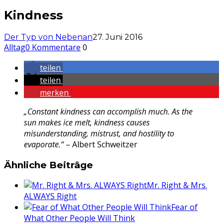
Kindness
Der Typ von Nebenan
27. Juni 2016
Alltag
0 Kommentare
0
teilen
teilen
merken
„Constant kindness can accomplish much. As the
sun makes ice melt, kindness causes
misunderstanding, mistrust, and hostility to
evaporate.“
– Albert Schweitzer
Ähnliche Beiträge
Mr. Right & Mrs.
ALWAYS Right
Fear of
What Other People Will Think