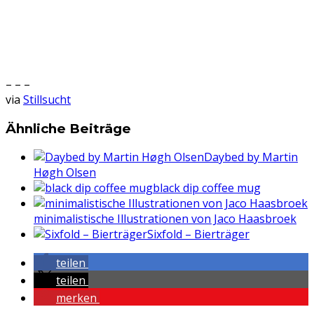
– – –
via
Stillsucht
Ähnliche Beiträge
Daybed by Martin
Høgh Olsen
black dip coffee mug
minimalistische Illustrationen von Jaco Haasbroek
Sixfold – Bierträger
teilen
teilen
merken