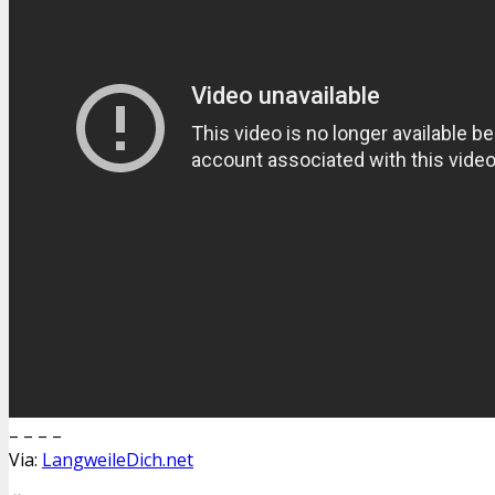
– – – –
Via:
LangweileDich.net