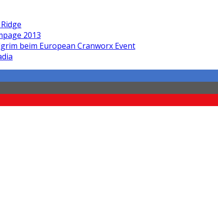
 Ridge
ampage 2013
lgrim beim European Cranworx Event
adia