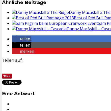
Ähnliche Beiträge
Danny Macaskill x The
Best of Red Bull R
Sam Pi
Danny MacAskill – Casc
teilen
teilen
merken
Teilen auf:
Eine Antwort