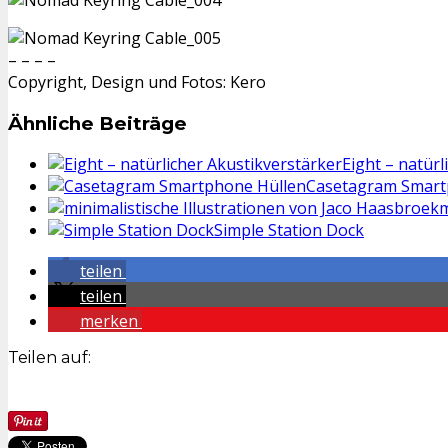
– – – –
Copyright, Design und Fotos: Kero
Ähnliche Beiträge
Eight – natürl
Casetagram Smart
m
Simple Station Dock
teilen
teilen
merken
Teilen auf: