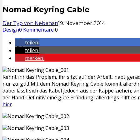
Nomad Keyring Cable
Der Typ von Nebenan
19. November 2014
Design
0 Kommentare
0
teilen
teilen
merken
Kennt ihr das Problem, ihr sitzt auf der Arbeit, habt ge
nur zu gut! Mit dem Nomad Keyring Cable kommt allerding
dabei lässt sich das Kabel jedoch aus der Kappe ziehen, a
der Hand. Definitiv eine gute Erfindung, allerdings hilft e
hier
.