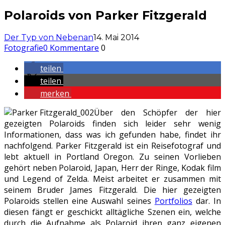
Polaroids von Parker Fitzgerald
Der Typ von Nebenan
14. Mai 2014
Fotografie
0 Kommentare
0
teilen
teilen
merken
Über den Schöpfer der hier
gezeigten Polaroids finden sich leider sehr wenig
Informationen, dass was ich gefunden habe, findet ihr
nachfolgend. Parker Fitzgerald ist ein Reisefotograf und
lebt aktuell in Portland Oregon. Zu seinen Vorlieben
gehört neben Polaroid, Japan, Herr der Ringe, Kodak film
und Legend of Zelda. Meist arbeitet er zusammen mit
seinem Bruder James Fitzgerald. Die hier gezeigten
Polaroids stellen eine Auswahl seines
Portfolios
dar. In
diesen fängt er geschickt alltägliche Szenen ein, welche
durch die Aufnahme als Polaroid ihren ganz eigenen