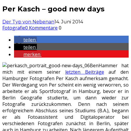
Per Kasch – good new days
Der Typ von Nebenan
14. Juni 2014
Fotografie
0 Kommentare
0
teilen
teilen
merken
BenHammer hat
mich mit einem seiner
letzten Beiträge
auf den
Hamburger Fotografen Per Kasch aufmerksam gemacht.
Der Werdegang von Per scheint ein wenig verworren, so
arbeitete er als Sportfotograf in Hamburg, bevor er in
Berlin Geografie studierte, um dann wieder zur
Fotografie zurückzukommen. Denn nach seinem
erfolgreichem Abschluss seines Studiums (B.A.), begann
er als Fotoassistent und Digitaloperator bei
verschiedenen Fotografen zunächst in Berlin, später
auch in Hamburg zu arbeiten. Nach längerem Aufenthalt