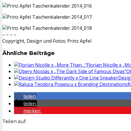
– – – –
Copyright, Design und Fotos: Prinz Apfel
Ähnliche Beiträge
Florian Nicolle x „
Ob
Desig
R
teilen
teilen
merken
Teilen auf: