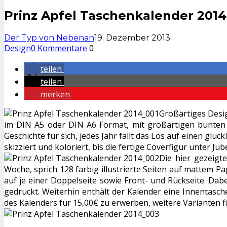
Prinz Apfel Taschenkalender 2014
Der Typ von Nebenan
19. Dezember 2013
Design
0 Kommentare
0
teilen
teilen
merken
Großartiges Desig
im DIN A5 oder DIN A6 Format, mit großartigen bunten Il
Geschichte für sich, jedes Jahr fällt das Los auf einen glü
skizziert und koloriert, bis die fertige Coverfigur unter J
Die hier gezeigt
Woche, sprich 128 farbig illustrierte Seiten auf mattem 
auf je einer Doppelseite sowie Front- und Rückseite. Dabe
gedruckt. Weiterhin enthält der Kalender eine Innentasche
des Kalenders für 15,00€ zu erwerben, weitere Varianten fi