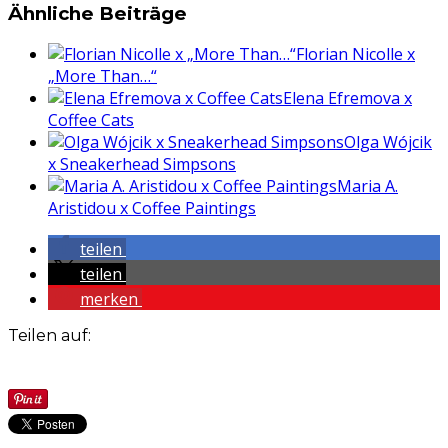
Ähnliche Beiträge
Florian Nicolle x
„More Than…“
Elena Efremova x
Coffee Cats
Olga Wójcik
x Sneakerhead Simpsons
Maria A.
Aristidou x Coffee Paintings
teilen
teilen
merken
Teilen auf: