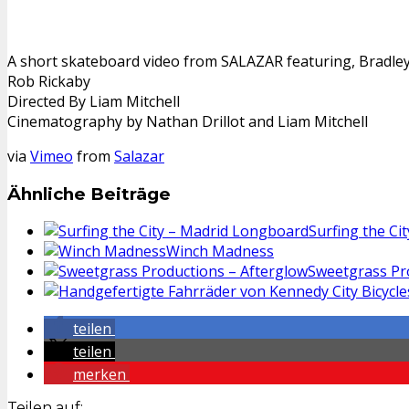
A short skateboard video from SALAZAR featuring, Bradley 
Rob Rickaby
Directed By Liam Mitchell
Cinematography by Nathan Drillot and Liam Mitchell
via
Vimeo
from
Salazar
Ähnliche Beiträge
Surfing the Ci
Winch Madness
Sweetgrass Pr
teilen
teilen
merken
Teilen auf: