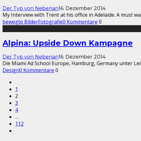
Der Typ von Nebenan
16. Dezember 2014
My Interview with Trent at his office in Adelaide. A must 
bewegte Bilder
Fotografie
0 Kommentare
0
Alpina: Upside Down Kampagne
Der Typ von Nebenan
16. Dezember 2014
Die Miami Ad School Europe, Hamburg, Germany unter Leit
Design
0 Kommentare
0
1
2
3
4
…
112