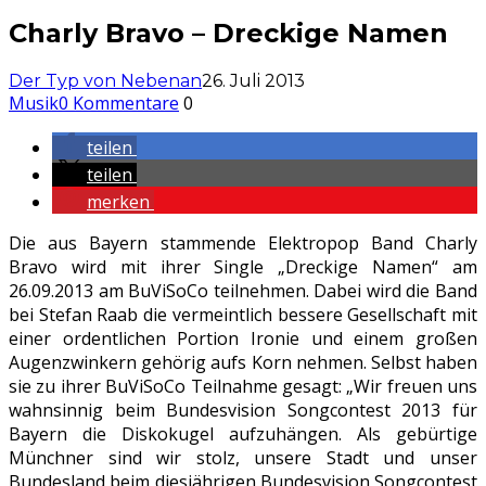
Charly Bravo – Dreckige Namen
Der Typ von Nebenan
26. Juli 2013
Musik
0 Kommentare
0
teilen
teilen
merken
Die aus Bayern stammende Elektropop Band Charly
Bravo wird mit ihrer Single „Dreckige Namen“ am
26.09.2013 am BuViSoCo teilnehmen. Dabei wird die Band
bei Stefan Raab die vermeintlich bessere Gesellschaft mit
einer ordentlichen Portion Ironie und einem großen
Augenzwinkern gehörig aufs Korn nehmen. Selbst haben
sie zu ihrer BuViSoCo Teilnahme gesagt: „Wir freuen uns
wahnsinnig beim Bundesvision Songcontest 2013 für
Bayern die Diskokugel aufzuhängen. Als gebürtige
Münchner sind wir stolz, unsere Stadt und unser
Bundesland beim diesjährigen Bundesvision Songcontest