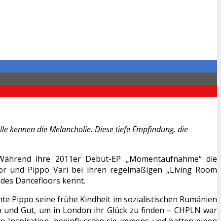
le kennen die Melancholie. Diese tiefe Empfindung, die
 Während ihre 2011er Debüt-EP „Momentaufnahme“ die
 Bor und Pippo Vari bei ihren regelmäßigen „Living Room
 des Dancefloors kennt.
hte Pippo seine frühe Kindheit im sozialistischen Rumänien
b und Gut, um in London ihr Glück zu finden – CHPLN war
 Inspiration, beeinflussten sie immens und hatten einen