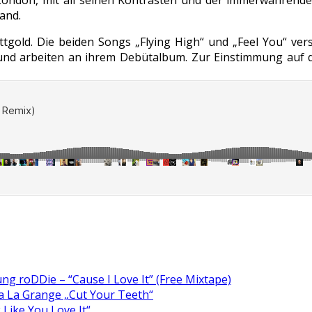
and.
ttgold. Die beiden Songs „Flying High“ und „Feel You“ ver
 und arbeiten an ihrem Debütalbum. Zur Einstimmung au
ng roDDie – “Cause I Love It” (Free Mixtape)
a La Grange „Cut Your Teeth“
 Like You Love It“