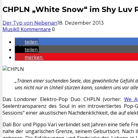
CHPLN „White Snow“ im Shy Luv 
Der Typ von Nebenan
18. Dezember 2013
Musik
0 Kommentare
0
teilen
teilen
merken
„Tränen einer suchenden Seele, das gewöhnliche Gefühl de
uns nicht nur in Unheil stürzen kann, sondern uns vor all
Das Londoner Elektro-Pop Duo CHPLN (vorher:
We Ar
Seelentransparenz des Soul in ein introvertiertes Pop-
Sessions“ einer akustischen Nachdenklichkeit, die auf elek
Dali Bor und Pippo Vari verbindet seit Jahren eine tiefe 
nahe der ungarischen Grenze, seinem Geburtsort. Nach i
geboren. Die Erfahrungen und Eindrücke des Lebens in L