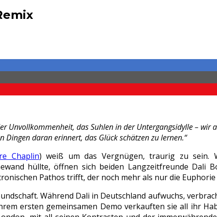
Remix
r Unvollkommenheit, das Suhlen in der Untergangsidylle – wir al
en Dingen daran erinnert, das Glück schätzen zu lernen.“
e Chaplin
) weiß um das Vergnügen, traurig zu sein.
Gewand hüllte, öffnen sich beiden Langzeitfreunde Dali
tronischen Pathos trifft, der noch mehr als nur die Euphorie
Freundschaft. Während Dali in Deutschland aufwuchs, verbrac
hrem ersten gemeinsamen Demo verkauften sie all ihr Ha
ondon, mit all seinen Kontrasten und der immerwährenden