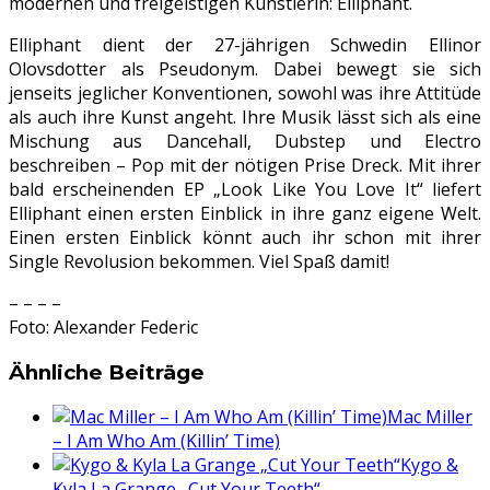
modernen und freigeistigen Künstlerin: Elliphant.
Elliphant dient der 27-jährigen Schwedin Ellinor
Olovsdotter als Pseudonym. Dabei bewegt sie sich
jenseits jeglicher Konventionen, sowohl was ihre Attitüde
als auch ihre Kunst angeht. Ihre Musik lässt sich als eine
Mischung aus Dancehall, Dubstep und Electro
beschreiben – Pop mit der nötigen Prise Dreck. Mit ihrer
bald erscheinenden EP „Look Like You Love It“ liefert
Elliphant einen ersten Einblick in ihre ganz eigene Welt.
Einen ersten Einblick könnt auch ihr schon mit ihrer
Single Revolusion bekommen. Viel Spaß damit!
– – – –
Foto: Alexander Federic
Ähnliche Beiträge
Mac Miller
– I Am Who Am (Killin’ Time)
Kygo &
Kyla La Grange „Cut Your Teeth“