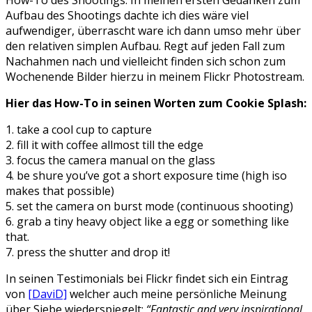
Aufbau des Shootings dachte ich dies wäre viel
aufwendiger, überrascht ware ich dann umso mehr über
den relativen simplen Aufbau. Regt auf jeden Fall zum
Nachahmen nach und vielleicht finden sich schon zum
Wochenende Bilder hierzu in meinem Flickr Photostream.
Hier das How-To in seinen Worten zum Cookie Splash:
1. take a cool cup to capture
2. fill it with coffee allmost till the edge
3. focus the camera manual on the glass
4. be shure you’ve got a short exposure time (high iso
makes that possible)
5. set the camera on burst mode (continuous shooting)
6. grab a tiny heavy object like a egg or something like
that.
7. press the shutter and drop it!
In seinen Testimonials bei Flickr findet sich ein Eintrag
von
[DaviD]
welcher auch meine persönliche Meinung
über Siebe wiederspiegelt:
“Fantastic and very inspirational,