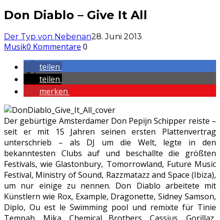
Don Diablo – Give It All
Der Typ von Nebenan
28. Juni 2013
Musik
0 Kommentare
0
teilen
teilen
merken
Der gebürtige Amsterdamer Don Pepijn Schipper reiste –
seit er mit 15 Jahren seinen ersten Plattenvertrag
unterschrieb – als DJ um die Welt, legte in den
bekanntesten Clubs auf und beschallte die größten
Festivals, wie Glastonbury, Tomorrowland, Future Music
Festival, Ministry of Sound, Razzmatazz and Space (Ibiza),
um nur einige zu nennen. Don Diablo arbeitete mit
Künstlern wie Rox, Example, Dragonette, Sidney Samson,
Diplo, Ou est le Swimming pool und remixte für Tinie
Tempah, Mika, Chemical Brothers, Cassius, Gorillaz,