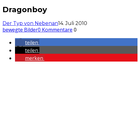
Dragonboy
Der Typ von Nebenan
14. Juli 2010
bewegte Bilder
0 Kommentare
0
teilen
teilen
merken