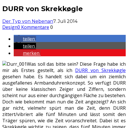
DURR von Skrekkøgle
Der Typ von Nebenan
7. Juli 2014
Design
0 Kommentare
0
teilen
teilen
merken
Was soll das bitte sein? Diese Frage habe ich
mir als Erstes gestellt, als ich
DURR von Skrekkøgle
gesehen habe. Es handelt sich dabei um ein ziemlich
ausgefallenes Armbanduhrenkonzept. So verfügt DURR
über keine klassischen Zeiger und Ziffern, sondern
scheint nur aus einer durchgängigen Fläche zu bestehen.
Doch wie bekommt man nun die Zeit angezeigt? An sich
gar nicht, vielmehr spürt man die Zeit, denn DURR
zittert/vibriert alle fünf Minuten und lässt somit den
Träger spüren, wie die Zeit voranschreitet. Dabei ist es
Skrekkøgle wichtig zu zeigen, dass fünf Minuten immer