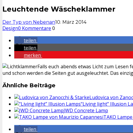
Leuchtende Wäscheklammer
Der Typ von Nebenan
10. März 2014
Design
0 Kommentare
0
teilen
teilen
merken
Falls euch abends etwas Licht zum Lesen f
und schon werden die Seiten gut ausgeleuchtet. Das einzig
Ähnliche Beiträge
Ludovica von Zanoc
“Living light” Illusion 
JWD Concrete Lamp
TAKO Lampe 
teilen