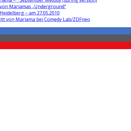
iama – *September Melody (spring version)
 von Mariamas „Underground“
Heidelberg – am 27.05.2010
ritt von Mariama bei Comedy Lab/ZDFneo