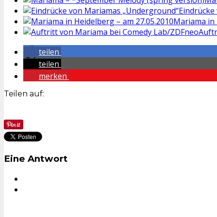
Mar
Eindrücke
Mariama in 
Auft
teilen
teilen
merken
Teilen auf:
Eine Antwort