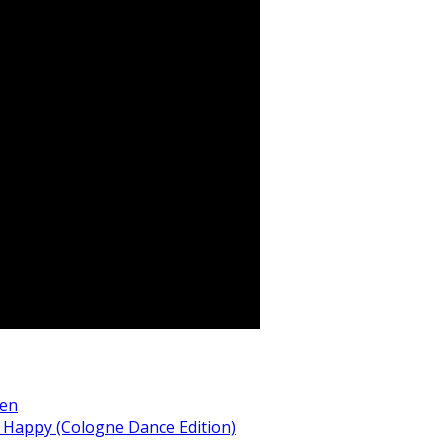
wen
– Happy (Cologne Dance Edition)