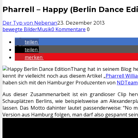
Pharrell – Happy (Berlin Dance Edi
Der Typ von Nebenan
23. Dezember 2013
bewegte Bilder
Musik
0 Kommentare
0
teilen
teilen
merken
Thang hat in seinem Blog heu
kennt ihr vielleicht noch aus diesem Artikel „
Pharrell Will
haben sich mit den Hamburger Produzenten von
NDTeam
Aus dieser Zusammenarbeit ist ein grandioser Clip he
Schauplätzen Berlins, wie beispielsweise am Alexander
lassen. Das Motto dahinter lautet passenderweise: “No ma
Version aus Hamburg folgen, man darf also gespannt sein