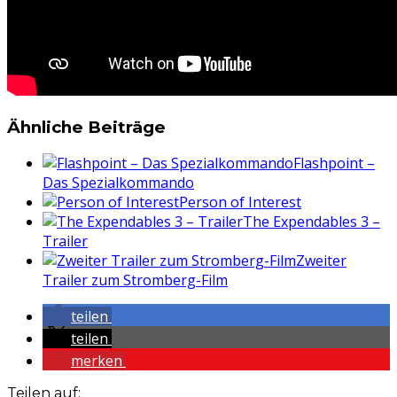
Ähnliche Beiträge
Flashpoint –
Das Spezialkommando
Person of Interest
The Expendables 3 –
Trailer
Zweiter
Trailer zum Stromberg-Film
teilen
teilen
merken
Teilen auf: