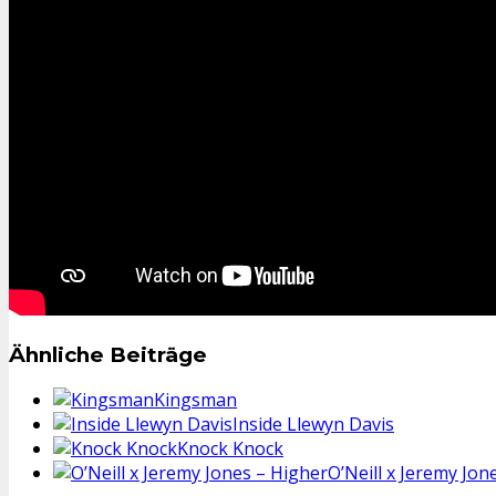
Ähnliche Beiträge
Kingsman
Inside Llewyn Davis
Knock Knock
O’Neill x Jeremy Jon