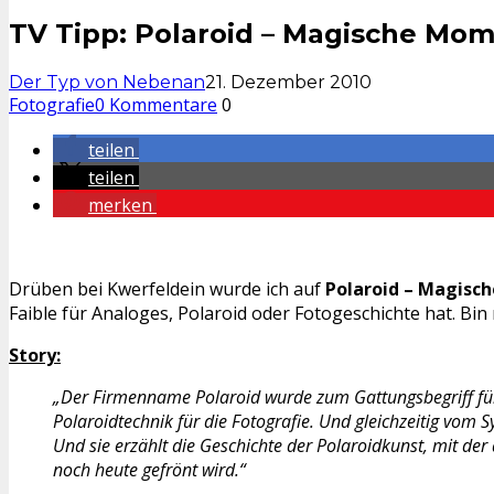
TV Tipp: Polaroid – Magische Mo
Der Typ von Nebenan
21. Dezember 2010
Fotografie
0 Kommentare
0
teilen
teilen
merken
Drüben bei Kwerfeldein wurde ich auf
Polaroid – Magis
Faible für Analoges, Polaroid oder Fotogeschichte hat. B
Story:
„Der Firmenname Polaroid wurde zum Gattungsbegriff fü
Polaroidtechnik für die Fotografie. Und gleichzeitig vom
Und sie erzählt die Geschichte der Polaroidkunst, mit d
noch heute gefrönt wird.“