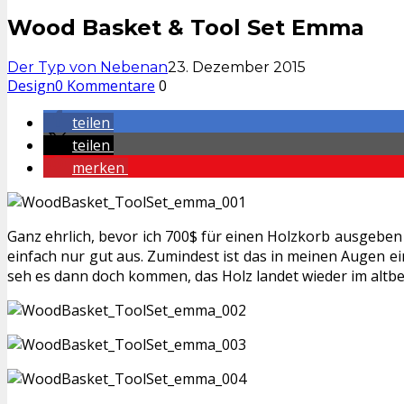
Wood Basket & Tool Set Emma
Der Typ von Nebenan
23. Dezember 2015
Design
0 Kommentare
0
teilen
teilen
merken
Ganz ehrlich, bevor ich 700$ für einen Holzkorb ausgeben
einfach nur gut aus. Zumindest ist das in meinen Augen e
seh es dann doch kommen, das Holz landet wieder im altb