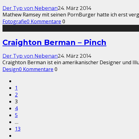
Der Typ von Nebenan
24. März 2014
Mathew Ramsey mit seinen PornBurger hatte ich erst verga
Fotografie
0 Kommentare
0
Craighton Berman – Pinch
Der Typ von Nebenan
24. März 2014
Craighton Berman ist ein amerikanischer Designer und Ill
Design
0 Kommentare
0
1
2
3
4
5
…
13