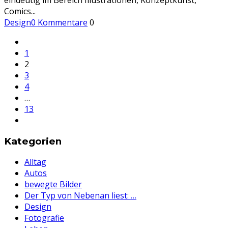
eindeutig im Bereich Illustrationen, Konzeptkunst,
Comics
...
Design
0 Kommentare
0
1
2
3
4
…
13
Kategorien
Alltag
Autos
bewegte Bilder
Der Typ von Nebenan liest: …
Design
Fotografie