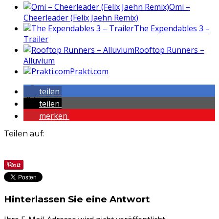
Omi –
Cheerleader (Felix Jaehn Remix)
The Expendables 3 –
Trailer
Rooftop Runners –
Alluvium
Prakti.com
teilen
teilen
merken
Teilen auf:
Hinterlassen Sie eine Antwort