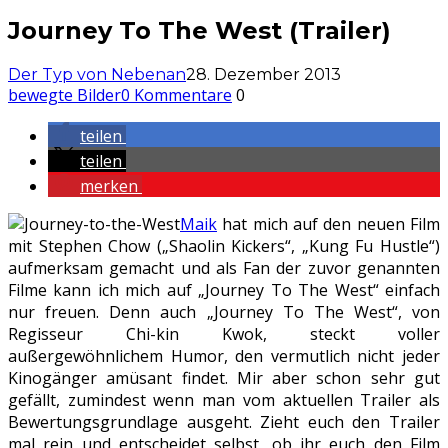
Journey To The West (Trailer)
Der Typ von Nebenan
28. Dezember 2013
bewegte Bilder
0 Kommentare
0
teilen
teilen
merken
Maik
hat mich auf den neuen Film
mit Stephen Chow („Shaolin Kickers“, „Kung Fu Hustle“)
aufmerksam gemacht und als Fan der zuvor genannten
Filme kann ich mich auf „Journey To The West“ einfach
nur freuen. Denn auch „Journey To The West“, von
Regisseur Chi-kin Kwok, steckt voller
außergewöhnlichem Humor, den vermutlich nicht jeder
Kinogänger amüsant findet. Mir aber schon sehr gut
gefällt, zumindest wenn man vom aktuellen Trailer als
Bewertungsgrundlage ausgeht. Zieht euch den Trailer
mal rein und entscheidet selbst, ob ihr euch den Film