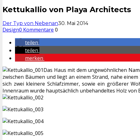
Kettukallio von Playa Architects
Der Typ von Nebenan
30. Mai 2014
Design
0 Kommentare
0
teilen
teilen
merken
Das Haus mit dem ungewöhnlichen Name
zwischen Bäumen und liegt an einem Strand, nahe einem See
sich zwei kleinere Schlafzimmer, sowie ein größerer Wo
Innenraum wurde hauptsächlich unbehandeltes Holz von Bi