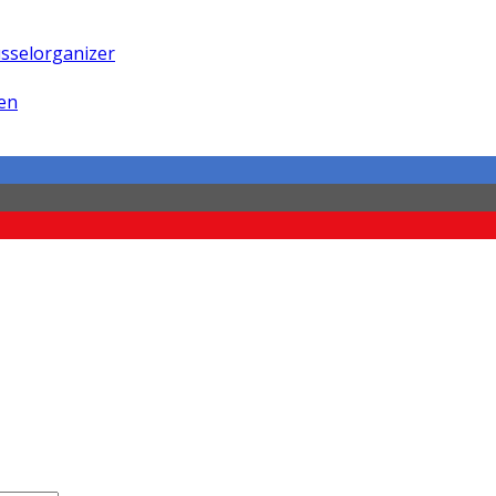
sselorganizer
en