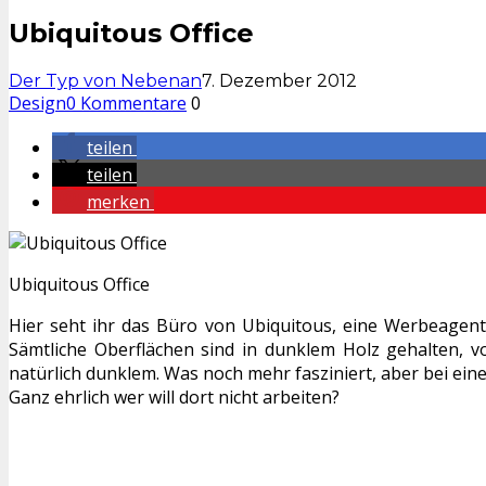
Ubiquitous Office
Der Typ von Nebenan
7. Dezember 2012
Design
0 Kommentare
0
teilen
teilen
merken
Ubiquitous Office
Hier seht ihr das Büro von Ubiquitous, eine Werbeagentu
Sämtliche Oberflächen sind in dunklem Holz gehalten, vom
natürlich dunklem. Was noch mehr fasziniert, aber bei ei
Ganz ehrlich wer will dort nicht arbeiten?