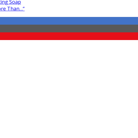
Ring Soap
More Than…“