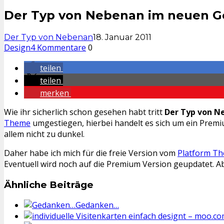
Der Typ von Nebenan im neuen 
Der Typ von Nebenan
18. Januar 2011
Design
4 Kommentare
0
teilen
teilen
merken
Wie ihr sicherlich schon gesehen habt tritt
Der Typ von N
Theme
umgestiegen, hierbei handelt es sich um ein Premi
allem nicht zu dunkel.
Daher habe ich mich für die freie Version vom
Platform T
Eventuell wird noch auf die Premium Version geupdatet. A
Ähnliche Beiträge
Gedanken…