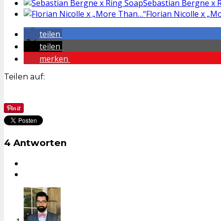
Sebastian Bergne x 
Florian Nicolle x „
teilen
teilen
merken
Teilen auf:
4 Antworten