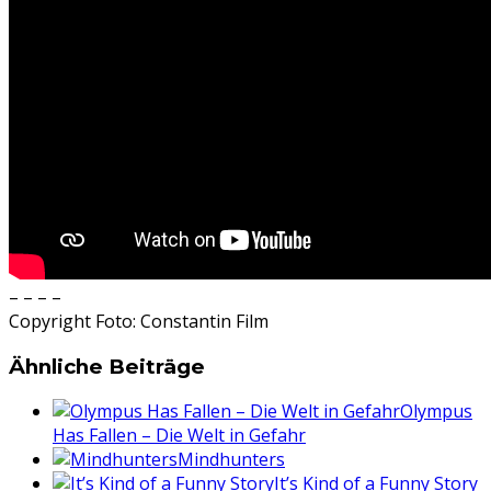
– – – –
Copyright Foto: Constantin Film
Ähnliche Beiträge
Olympus
Has Fallen – Die Welt in Gefahr
Mindhunters
It’s Kind of a Funny Story