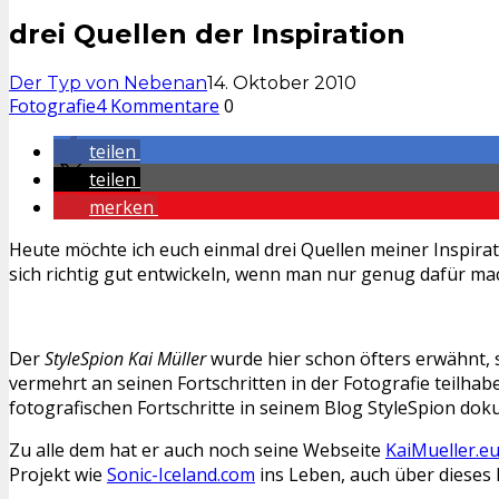
drei Quellen der Inspiration
Der Typ von Nebenan
14. Oktober 2010
Fotografie
4 Kommentare
0
teilen
teilen
merken
Heute möchte ich euch einmal drei Quellen meiner Inspira
sich richtig gut entwickeln, wenn man nur genug dafür mac
Der
StyleSpion Kai Müller
wurde hier schon öfters erwähnt, 
vermehrt an seinen Fortschritten in der Fotografie teilha
fotografischen Fortschritte in seinem Blog StyleSpion dok
Zu alle dem hat er auch noch seine Webseite
KaiMueller.e
Projekt wie
Sonic-Iceland.com
ins Leben, auch über dieses P