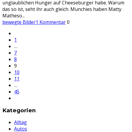
unglaublichen Hunger auf Cheeseburger habe. Warum
das so ist, seht ihr auch gleich. Munchies haben Matty
Matheso
...
bewegte Bilder
1 Kommentar
0
1
…
7
8
9
10
11
…
45
Kategorien
Alltag
Autos